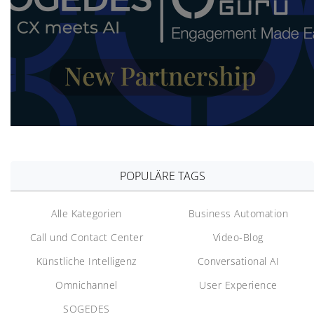
POPULÄRE TAGS
Alle Kategorien
Business Automation
Call und Contact Center
Video-Blog
Künstliche Intelligenz
Conversational AI
Omnichannel
User Experience
SOGEDES